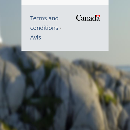
Terms and
/
conditions
Symbole
Avis
du
gouvernem
du
Canada