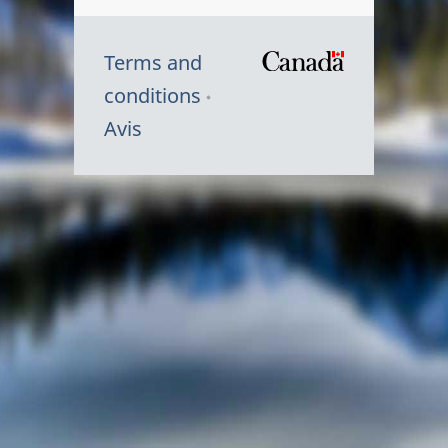
Terms and
/
conditions
Symbole
Avis
du
gouvernem
du
Canada