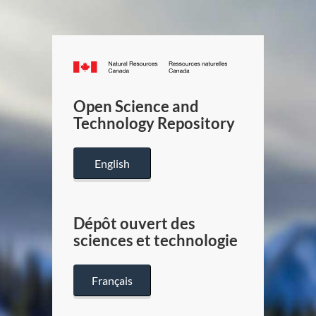
Canada.ca
/
Gouverneme
Open Science and
du
Technology Repository
Canada
English
Dépôt ouvert des
sciences et technologie
Français