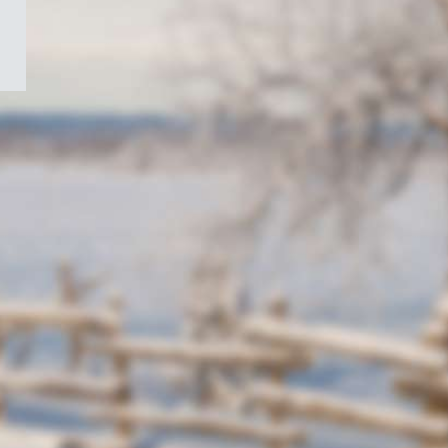
/
Symbole
du
gouvernement
du
Canada