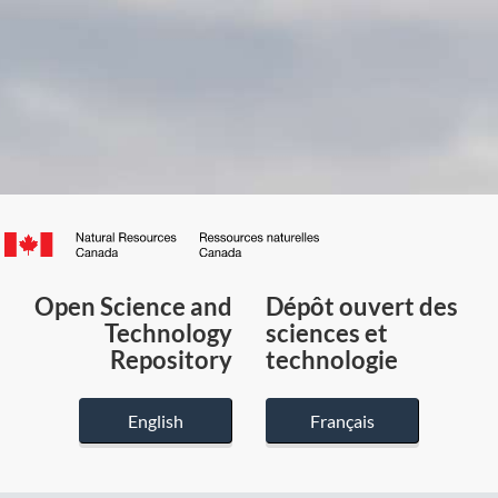
Canada.ca
/
Gouvernement
Open Science and
Dépôt ouvert des
du
Technology
sciences et
Canada
Repository
technologie
English
Français