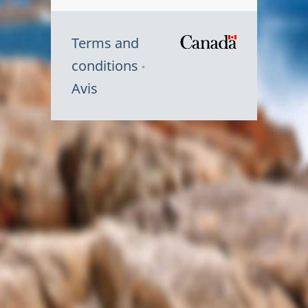
Terms and
/
conditions
Symbole
Avis
du
gouvernem
du
Canada