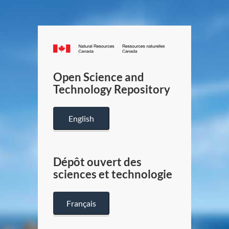
Canada.ca
/
Gouverneme
Open Science and
du
Technology Repository
Canada
English
Dépôt ouvert des
sciences et technologie
Français