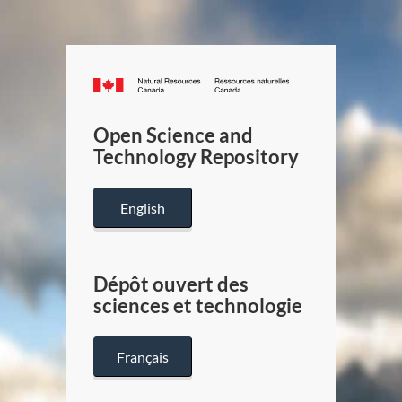
Canada.ca
/
Gouverneme
Open Science and
du
Technology Repository
Canada
English
Dépôt ouvert des
sciences et technologie
Français