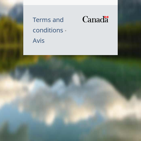
Terms and
/
conditions
Symbole
Avis
du
gouvernem
du
Canada