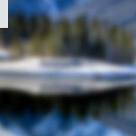
/
Symbole
du
gouvernement
du
Canada