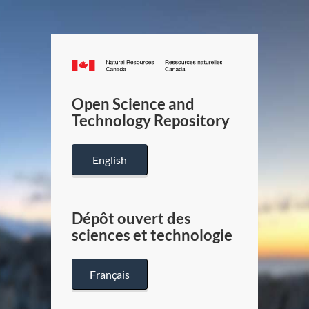
Canada.ca
/
Gouverneme
Open Science and
du
Technology Repository
Canada
English
Dépôt ouvert des
sciences et technologie
Français