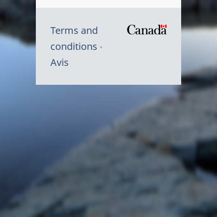
Terms and
/
conditions
Symbole
Avis
du
gouvernem
du
Canada