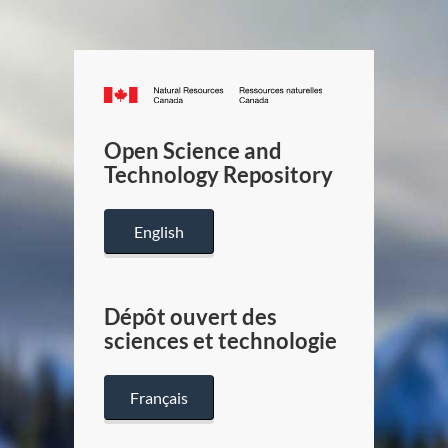
Canada.ca
/
Gouverneme
Open Science and
du
Technology Repository
Canada
English
Dépôt ouvert des
sciences et technologie
Français