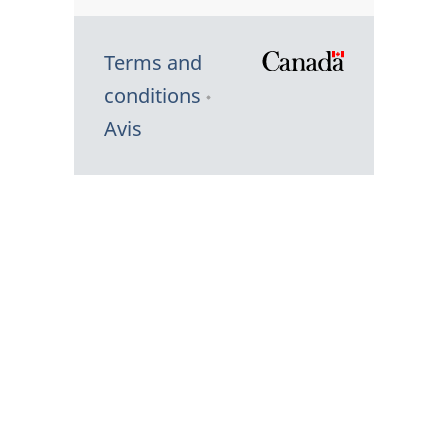
Terms and
/
conditions
Symbole
Avis
du
gouvernem
du
Canada