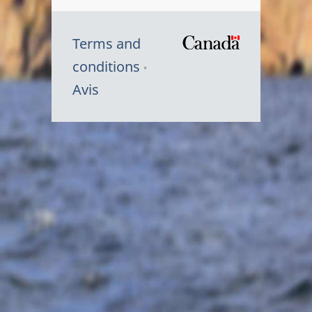
Terms and
/
conditions
Symbole
Avis
du
gouvernem
du
Canada