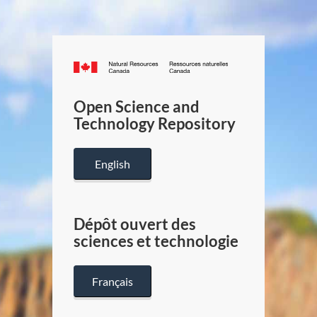
Canada.ca
/
Gouverneme
Open Science and
du
Technology Repository
Canada
English
Dépôt ouvert des
sciences et technologie
Français