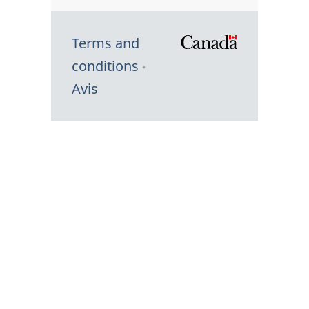
Terms and
/
conditions
Symbole
Avis
du
gouvernem
du
Canada