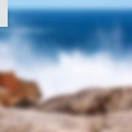
/
Symbole
du
gouvernement
du
Canada