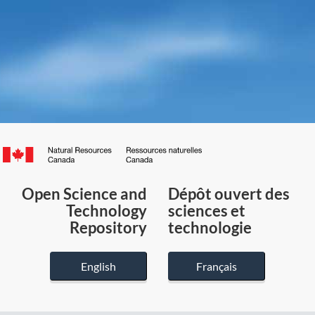
Canada.ca
/
Gouvernement
Open Science and
Dépôt ouvert des
du
Technology
sciences et
Canada
Repository
technologie
English
Français