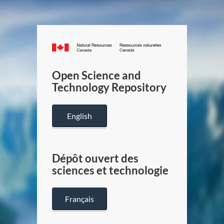
Canada.ca
/
Gouverneme
Open Science and
du
Technology Repository
Canada
English
Dépôt ouvert des
sciences et technologie
Français