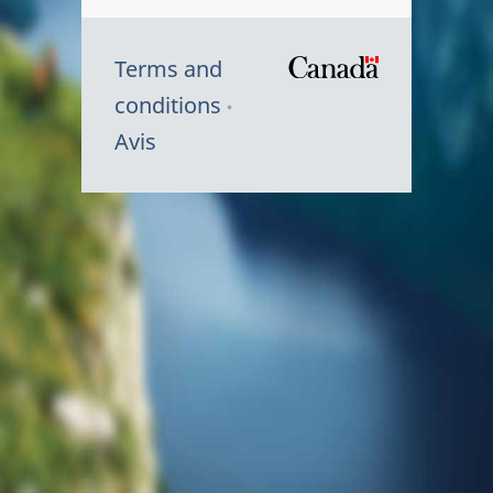
Terms and
/
conditions
Symbole
Avis
du
gouvernem
du
Canada