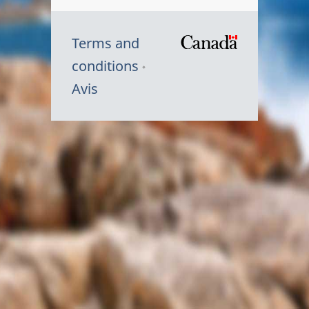
Terms and
/
conditions
Symbole
Avis
du
gouvernem
du
Canada