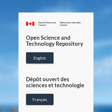
Canada.ca
/
Gouverneme
Open Science and
du
Technology Repository
Canada
English
Dépôt ouvert des
sciences et technologie
Français