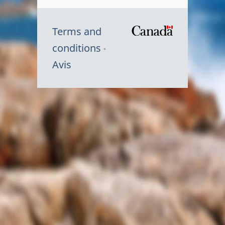
Terms and
/
conditions
Symbole
Avis
du
gouvernem
du
Canada