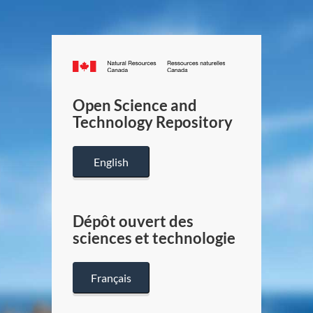
Canada.ca
/
Gouverneme
Open Science and
du
Technology Repository
Canada
English
Dépôt ouvert des
sciences et technologie
Français