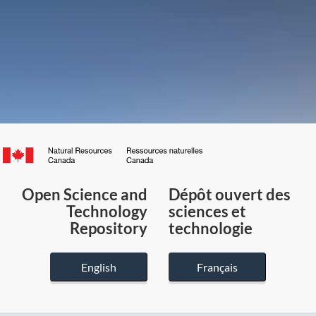
Canada.ca
/
Gouvernement
Open Science and
Dépôt ouvert des
du
Technology
sciences et
Canada
Repository
technologie
English
Français