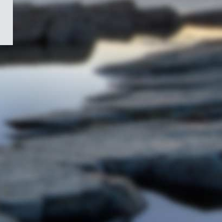
/
Symbole
du
gouvernement
du
Canada