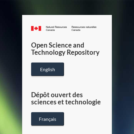
Canada.ca
/
Gouverneme
Open Science and
du
Technology Repository
Canada
English
Dépôt ouvert des
sciences et technologie
Français