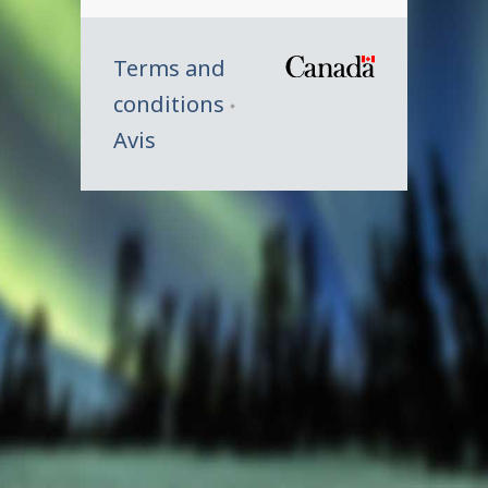
Terms and
/
conditions
Symbole
Avis
du
gouverne
du
Canada