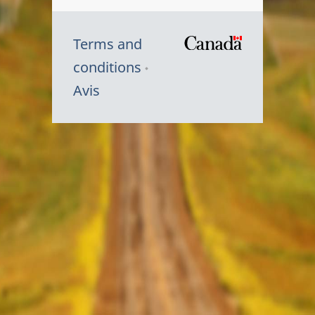
Terms and
/
conditions
Symbole
Avis
du
gouvernem
du
Canada