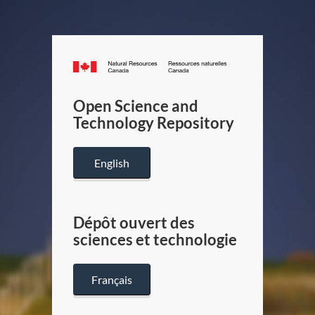
Canada.ca
/
Gouverneme
Open Science and
du
Technology Repository
Canada
English
Dépôt ouvert des
sciences et technologie
Français