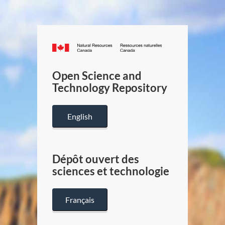
Canada.ca
/
Gouverneme
Open Science and
du
Technology Repository
Canada
English
Dépôt ouvert des
sciences et technologie
Français