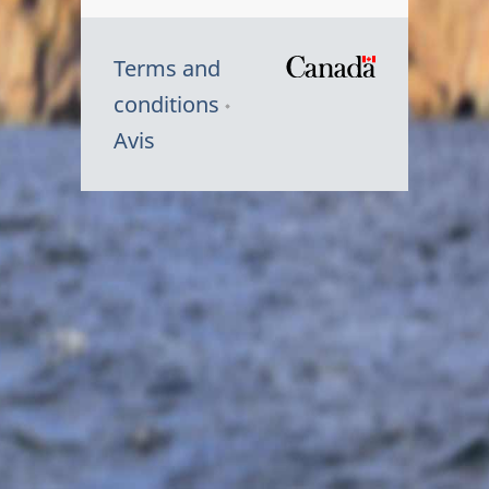
Terms and
/
conditions
Symbole
Avis
du
gouvernem
du
Canada