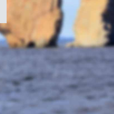
/
Symbole
du
gouvernement
du
Canada