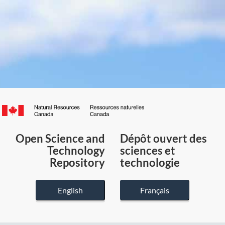
Canada.ca
/
Gouvernement
Open Science and
Dépôt ouvert des
du
Technology
sciences et
Canada
Repository
technologie
English
Français