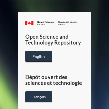
Canada.ca
/
Gouverneme
Open Science and
du
Technology Repository
Canada
English
Dépôt ouvert des
sciences et technologie
Français