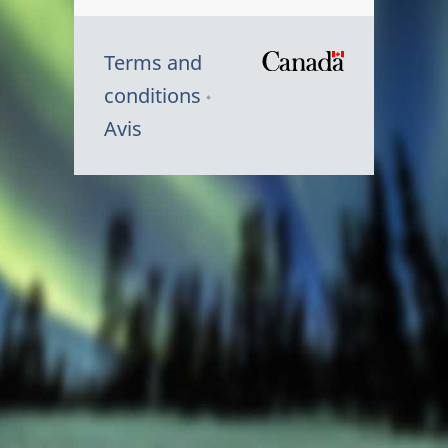
Terms and
/
conditions
Symbole
Avis
du
gouvernem
du
Canada