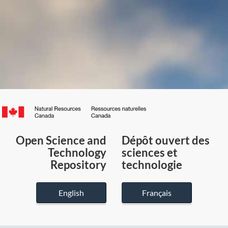
Canada.ca
/
Gouvernement
Open Science and
Dépôt ouvert des
du
Technology
sciences et
Canada
Repository
technologie
English
Français