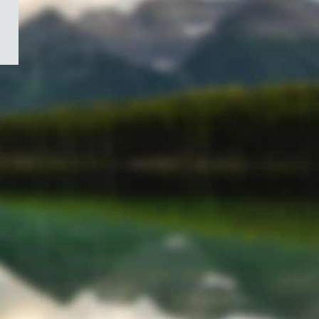
/
Symbole
du
gouvernement
du
Canada