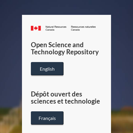
Canada.ca
/
Gouverneme
Open Science and
du
Technology Repository
Canada
English
Dépôt ouvert des
sciences et technologie
Français