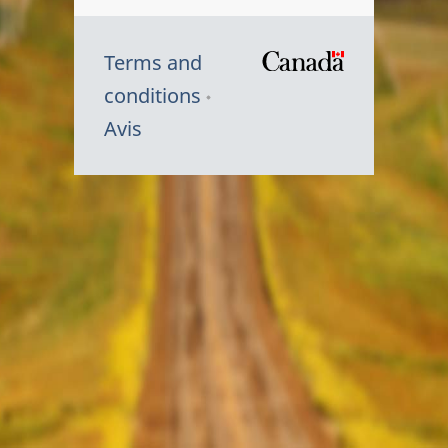
Terms and
/
conditions
Symbole
Avis
du
gouvernem
du
Canada