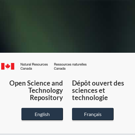
Canada.ca
/
Gouvernement
Open Science and
Dépôt ouvert des
du
Technology
sciences et
Canada
Repository
technologie
English
Français