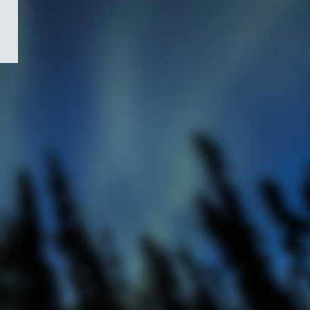
/
Symbole
du
gouvernement
du
Canada