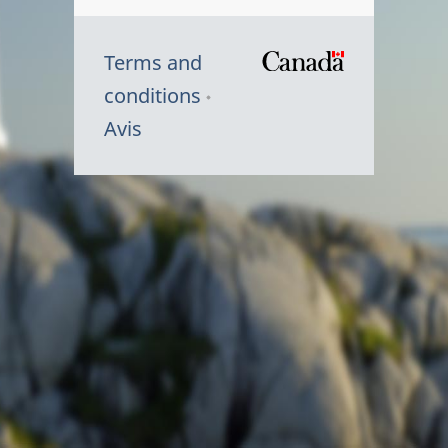
Terms and
/
conditions
Symbole
Avis
du
gouvernem
du
Canada