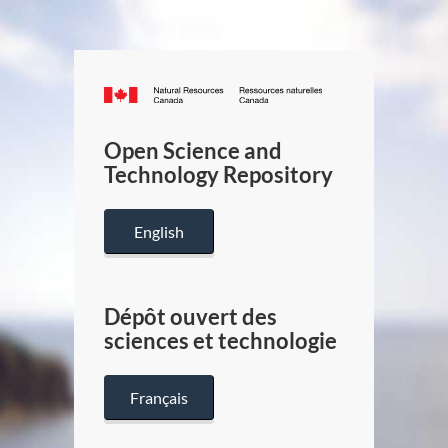
Canada.ca
/
Gouverneme
Open Science and
du
Technology Repository
Canada
English
Dépôt ouvert des
sciences et technologie
Français