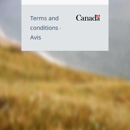
Terms and
/
conditions
Symbole
Avis
du
gouvernem
du
Canada