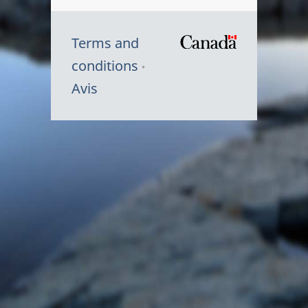
Terms and
/
conditions
Symbole
Avis
du
gouvernem
du
Canada