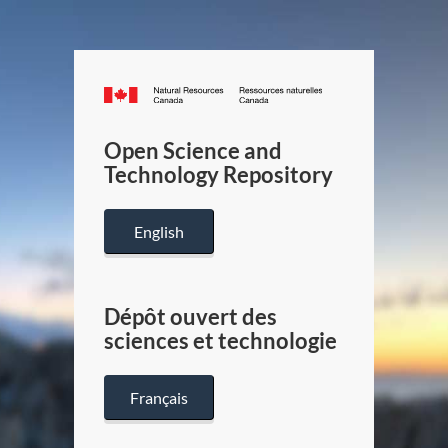
Canada.ca
/
Gouverneme
Open Science and
du
Technology Repository
Canada
English
Dépôt ouvert des
sciences et technologie
Français