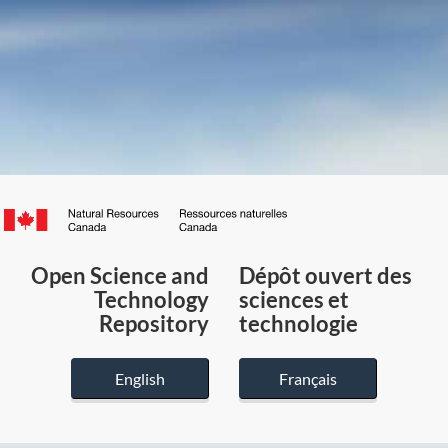
Canada.ca
/
Gouvernement
Open Science and
Dépôt ouvert des
du
Technology
sciences et
Canada
Repository
technologie
English
Français