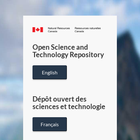
Canada.ca
/
Gouverneme
Open Science and
du
Technology Repository
Canada
English
Dépôt ouvert des
sciences et technologie
Français