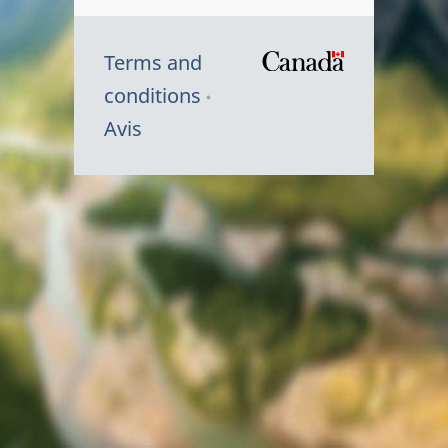
Terms and
/
conditions
Symbole
Avis
du
gouvernem
du
Canada