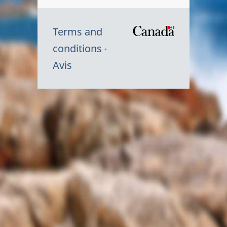
Terms and
/
conditions
Symbole
Avis
du
gouvernem
du
Canada