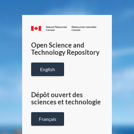
Canada.ca
/
Gouverneme
Open Science and
du
Technology Repository
Canada
English
Dépôt ouvert des
sciences et technologie
Français