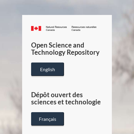
Canada.ca
/
Gouverneme
Open Science and
du
Technology Repository
Canada
English
Dépôt ouvert des
sciences et technologie
Français