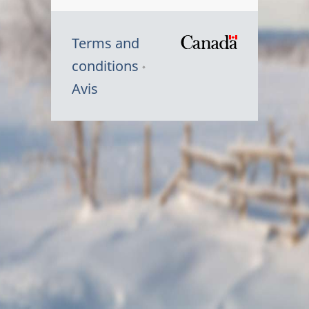
Terms and
/
conditions
Symbole
Avis
du
gouvernem
du
Canada