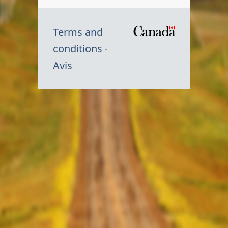
Terms and
/
conditions
Symbole
Avis
du
gouvernem
du
Canada