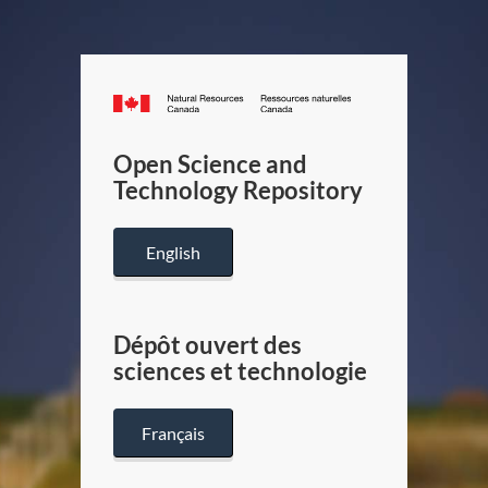
Canada.ca
/
Gouverneme
Open Science and
du
Technology Repository
Canada
English
Dépôt ouvert des
sciences et technologie
Français