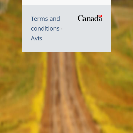
Terms and
/
conditions
Symbole
Avis
du
gouvernem
du
Canada