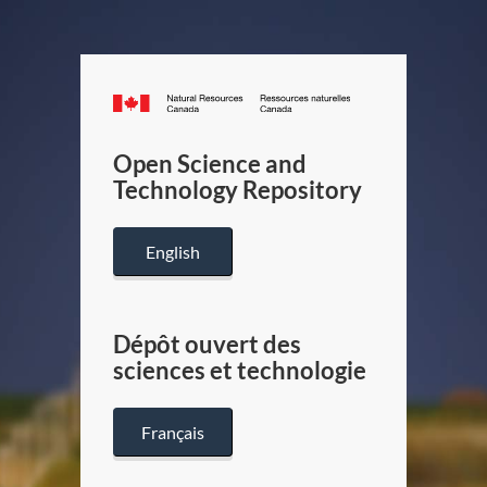
Canada.ca
/
Gouverneme
Open Science and
du
Technology Repository
Canada
English
Dépôt ouvert des
sciences et technologie
Français