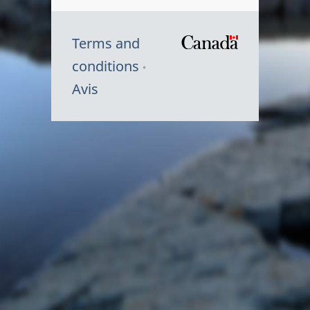
Terms and
/
conditions
Symbole
Avis
du
gouvernem
du
Canada