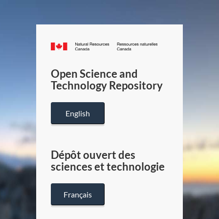
Canada.ca
/
Gouverneme
Open Science and
du
Technology Repository
Canada
English
Dépôt ouvert des
sciences et technologie
Français