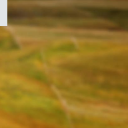
/
Symbole
du
gouvernement
du
Canada