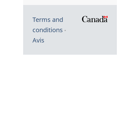
Terms and
/
conditions
Symbole
Avis
du
gouvernem
du
Canada