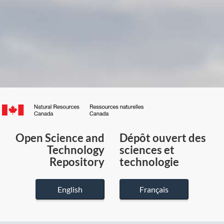
Canada.ca
/
Gouvernement
Open Science and
Dépôt ouvert des
du
Technology
sciences et
Canada
Repository
technologie
English
Français