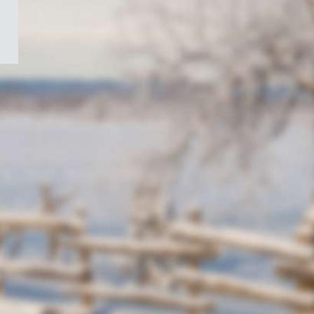
/
Symbole
du
gouvernement
du
Canada