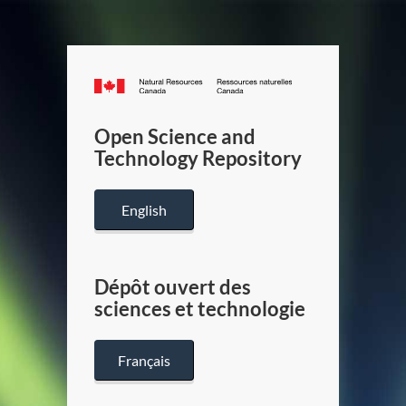
Canada.ca
/
Gouverneme
Open Science and
du
Technology Repository
Canada
English
Dépôt ouvert des
sciences et technologie
Français