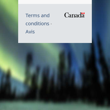
Terms and
/
conditions
Symbole
Avis
du
gouvernem
du
Canada