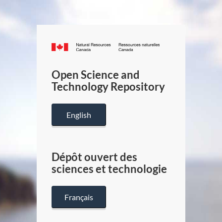
Canada.ca
/
Gouverneme
Open Science and
du
Technology Repository
Canada
English
Dépôt ouvert des
sciences et technologie
Français