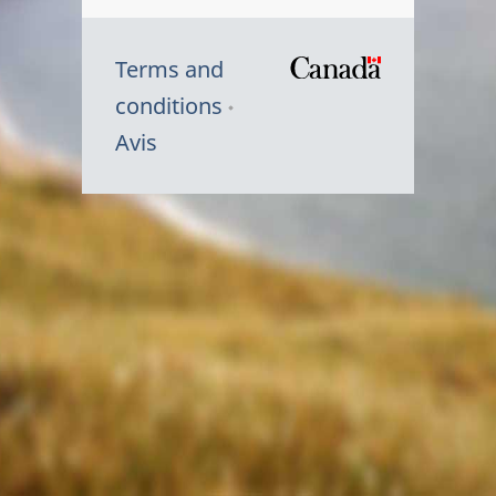
Terms and
/
conditions
Symbole
Avis
du
gouvernem
du
Canada