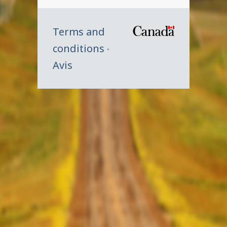
Terms and
/
conditions
Symbole
Avis
du
gouverne
du
Canada