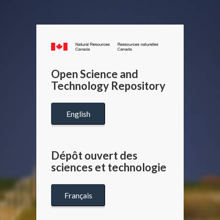
Canada.ca
/
Gouverneme
Open Science and
du
Technology Repository
Canada
English
Dépôt ouvert des
sciences et technologie
Français