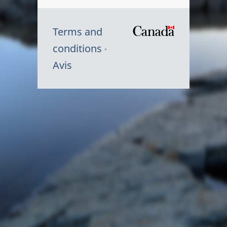
Terms and
/
conditions
Symbole
Avis
du
gouvernem
du
Canada