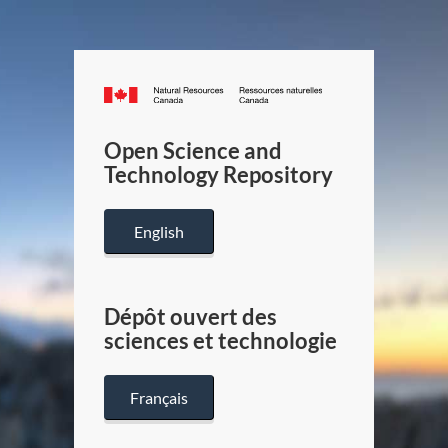
Canada.ca
/
Gouverneme
Open Science and
du
Technology Repository
Canada
English
Dépôt ouvert des
sciences et technologie
Français