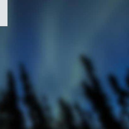
/
Symbole
du
gouvernement
du
Canada