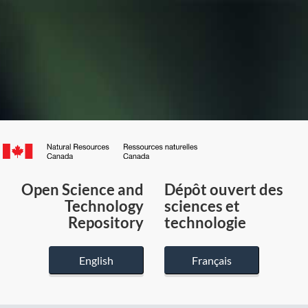
Canada.ca
/
Gouvernement
Open Science and
Dépôt ouvert des
du
Technology
sciences et
Canada
Repository
technologie
English
Français