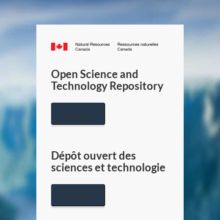
Canada.ca
/
Gouverneme
Open Science and
du
Technology Repository
Canada
English
Dépôt ouvert des
sciences et technologie
Français