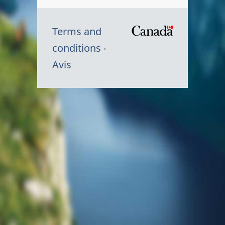
Terms and
/
conditions
Symbole
Avis
du
gouvernem
du
Canada