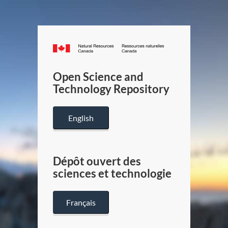
Canada.ca
/
Gouverneme
Open Science and
du
Technology Repository
Canada
English
Dépôt ouvert des
sciences et technologie
Français