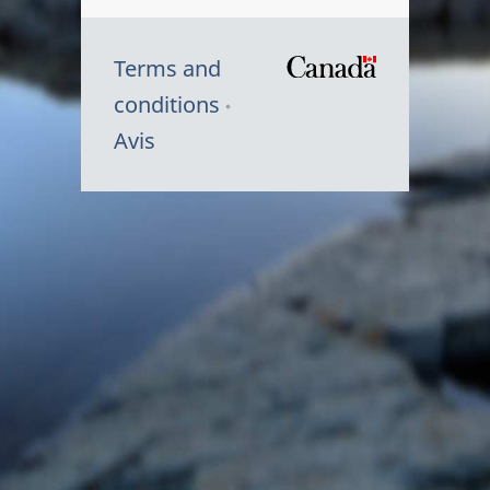
Terms and
/
conditions
Symbole
Avis
du
gouvernem
du
Canada