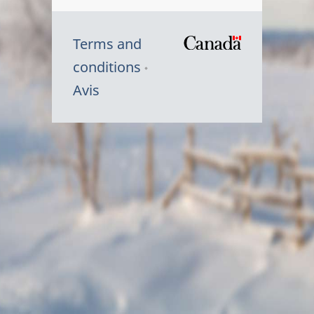
Terms and
/
conditions
Symbole
Avis
du
gouvernem
du
Canada