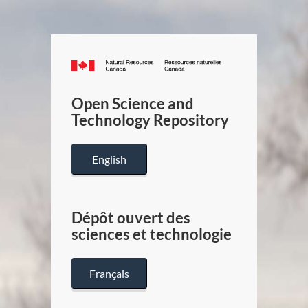
Canada.ca
/
Gouverneme
Open Science and
du
Technology Repository
Canada
English
Dépôt ouvert des
sciences et technologie
Français