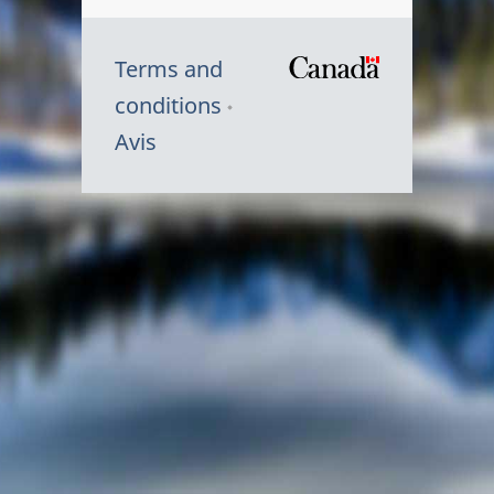
Terms and
/
conditions
Symbole
Avis
du
gouvernem
du
Canada