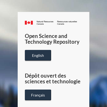
Canada.ca
/
Gouverneme
Open Science and
du
Technology Repository
Canada
English
Dépôt ouvert des
sciences et technologie
Français