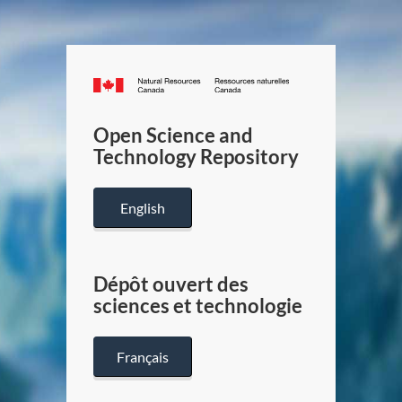
Canada.ca
/
Gouverneme
Open Science and
du
Technology Repository
Canada
English
Dépôt ouvert des
sciences et technologie
Français