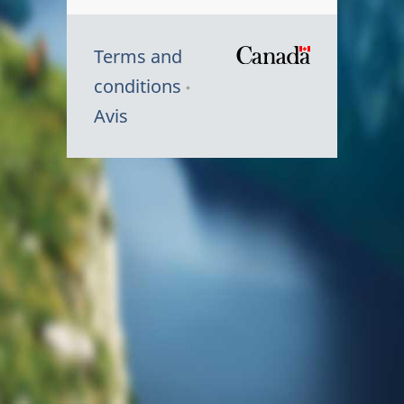
Terms and
/
conditions
Symbole
Avis
du
gouvernem
du
Canada