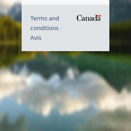
Terms and
/
conditions
Symbole
Avis
du
gouvernem
du
Canada