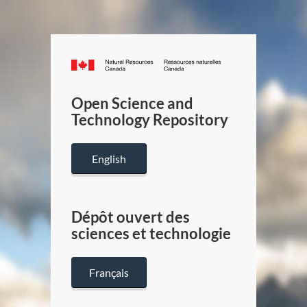
Canada.ca
/
Gouverneme
Open Science and
du
Technology Repository
Canada
English
Dépôt ouvert des
sciences et technologie
Français