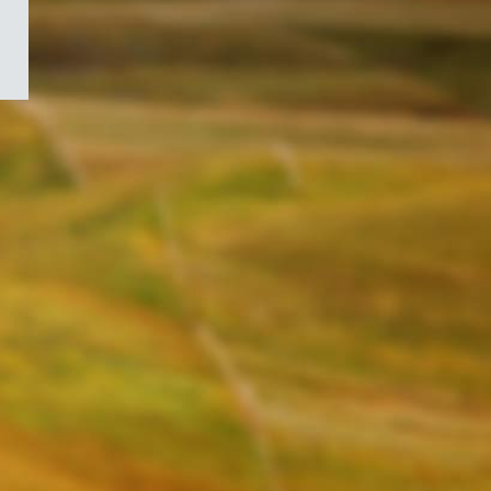
/
Symbole
du
gouvernement
du
Canada