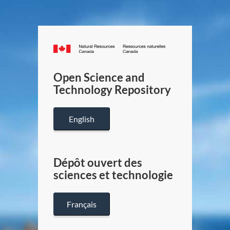
Canada.ca
/
Gouverneme
Open Science and
du
Technology Repository
Canada
English
Dépôt ouvert des
sciences et technologie
Français