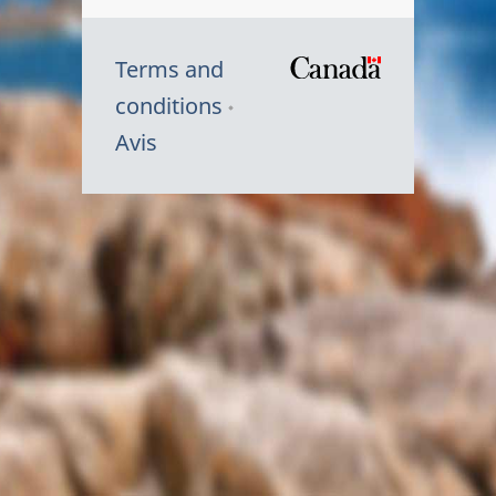
Terms and
/
conditions
Symbole
Avis
du
gouvernem
du
Canada